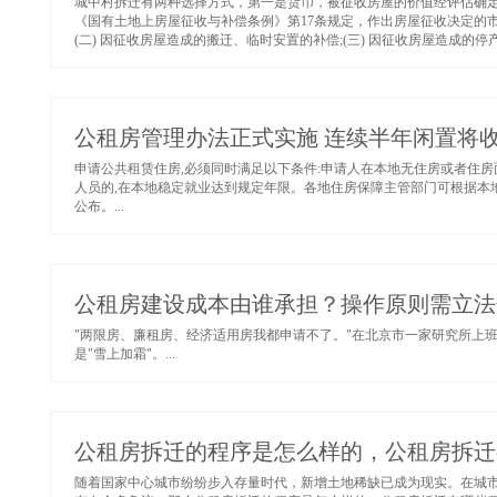
城中村拆迁有两种选择方式，第一是货币，被征收房屋的价值经评估确
《国有土地上房屋征收与补偿条例》第17条规定，作出房屋征收决定的市、
(二) 因征收房屋造成的搬迁、临时安置的补偿;(三) 因征收房屋造成的停产
公租房管理办法正式实施 连续半年闲置将
申请公共租赁住房,必须同时满足以下条件:申请人在本地无住房或者住房
人员的,在本地稳定就业达到规定年限。各地住房保障主管部门可根据本
公布。...
公租房建设成本由谁承担？操作原则需立法
"两限房、廉租房、经济适用房我都申请不了。"在北京市一家研究所上
是"雪上加霜"。...
公租房拆迁的程序是怎么样的，公租房拆迁
随着国家中心城市纷纷步入存量时代，新增土地稀缺已成为现实。在城