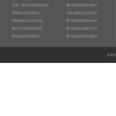
企业厂房部分违建整体拆迁
重大疑难税务案件研讨
养殖场污染关停拆迁
未登记建筑合法性论证
特殊地域企业关停拆迁
重大疑难刑事案件研讨
地方行业取缔关停拆迁
重大疑难行政案件论证
住宅改商业房屋拆迁
重大疑难民商诉讼案件
未登