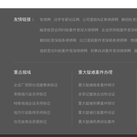
友情链接：
智律网
法学专家论证网
公司股权&证券律师网
赖绍松资
融资租赁合同纠纷案件资深大律师网
企业所得税案件资深
赖绍松资深税务律师网
出口退税案件资深税务律师网
增
侵权责任纠纷案件资深律师网
刑事自诉案件资深律师网
重点领域
重大疑难案件办理
企业厂房部分违建整体拆迁
重大疑难税务案件研讨
养殖场污染关停拆迁
未登记建筑合法性论证
特殊地域企业关停拆迁
重大疑难刑事案件研讨
地方行业取缔关停拆迁
重大疑难行政案件论证
住宅改商业房屋拆迁
重大疑难民商诉讼案件